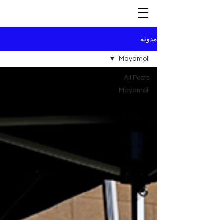
مدونة
Mayamoli
All Posts
Mayamoli