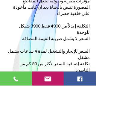
مؤثرات بصرية وصوتية لجعل المقاطع
المصورة تنبض بالحياة بعد ان كانت مأخودة
على خلفية خضراء.
التكلفة | بدلاً من 4900 فقط 3900 شيكل
للوحدة
السعر لا يشمل ضريبة القيمة المضافة
السعر للإيجار والتشغيل لمدة 4 ساعات يشمل
مشغل
تكلفة إضافية للسفر لأكثر من 50 كم من
الناصرة